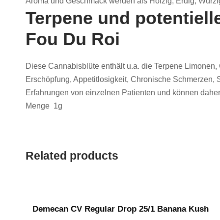
Aroma und Geschmack werden als Holzig, Erdig, Würzig,
Terpene und potentiell
Fou Du Roi
Diese Cannabisblüte enthält u.a. die Terpene Limonen,
Erschöpfung, Appetitlosigkeit, Chronische Schmerzen, 
Erfahrungen von einzelnen Patienten und können daher k
Menge 1g
Related products
Demecan CV Regular Drop 25/1 Banana Kush