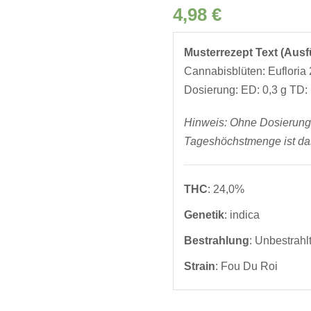
4,98
€
Musterrezept Text (Ausfül
Cannabisblüten: Eufloria 
Dosierung: ED: 0,3 g TD: 
Hinweis: Ohne Dosierungs
Tageshöchstmenge ist das
THC
: 24,0%
Genetik
: indica
Bestrahlung
: Unbestrahl
Strain
: Fou Du Roi